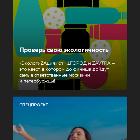
Проверь свою экологичность
«ЭкологиZAция» от +1ГОРОД и ZAVTRA —
это квест, в котором до финиша дойдут
самые ответственные москвичи
и петербуржцы!
СПЕЦПРОЕКТ