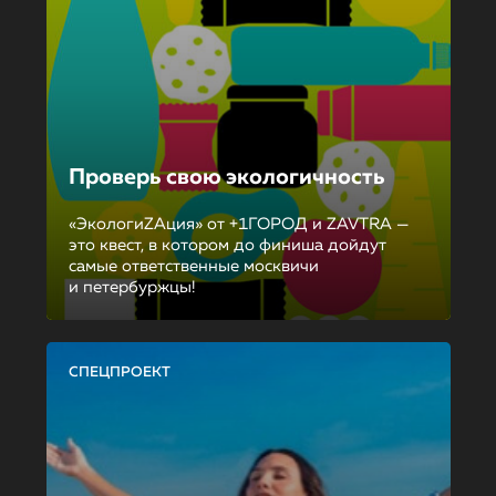
Проверь свою экологичность
«ЭкологиZAция» от +1ГОРОД и ZAVTRA —
это квест, в котором до финиша дойдут
самые ответственные москвичи
и петербуржцы!
СПЕЦПРОЕКТ