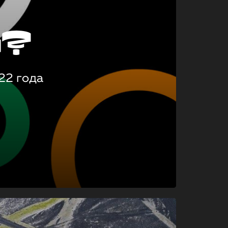
о?
22 года