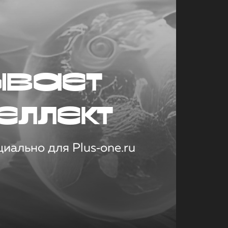
ывает
еллект
иально для Plus‑one.ru