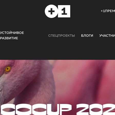
+1ПРЕ
УСТОЙЧИВОЕ
СПЕЦПРОЕКТЫ
БЛОГИ
УЧАСТН
РАЗВИТИЕ
COCUP 20