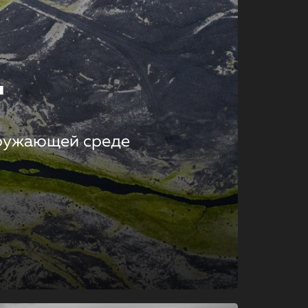
т
кружающей среде