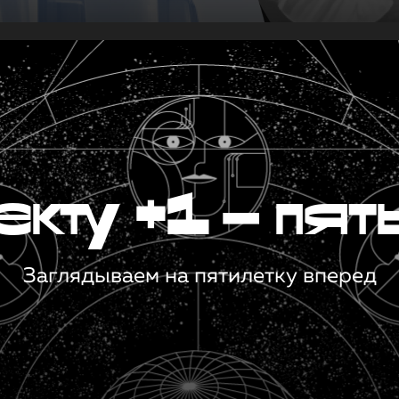
кту +1 — пят
Заглядываем на пятилетку вперед