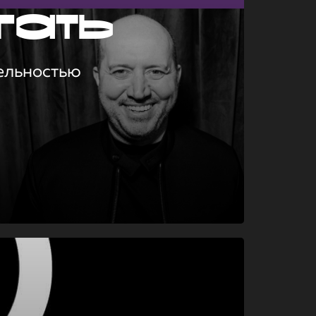
гать
ельностью