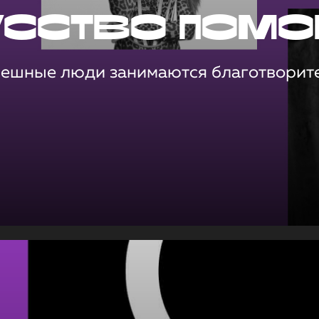
усство помо
пешные люди занимаются благотворит