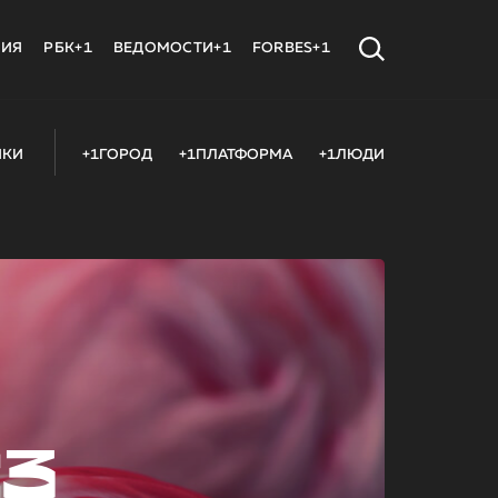
МИЯ
РБК+1
ВЕДОМОСТИ+1
FORBES+1
ИКИ
+1ГОРОД
+1ПЛАТФОРМА
+1ЛЮДИ
23