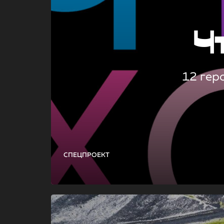
Ч
12 гер
СПЕЦПРОЕКТ