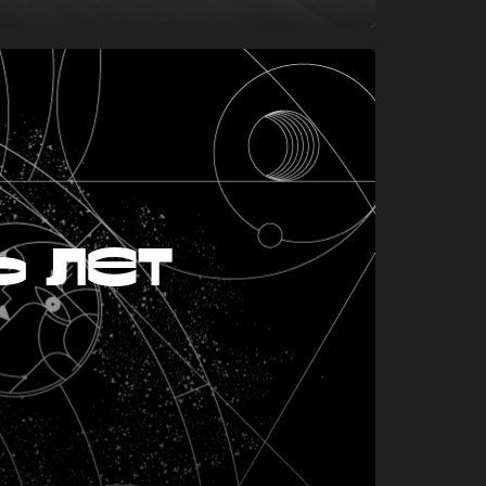
ь лет