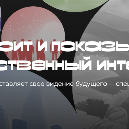
рит и показ
ственный инт
тавляет свое видение будущего — спец