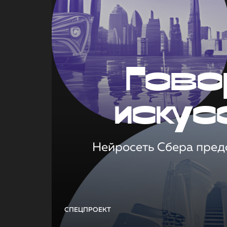
Гово
искус
Нейросеть Сбера предс
СПЕЦПРОЕКТ