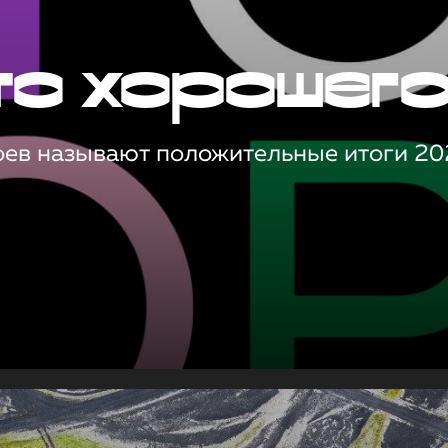
то хорошег
оев называют положительные итоги 20