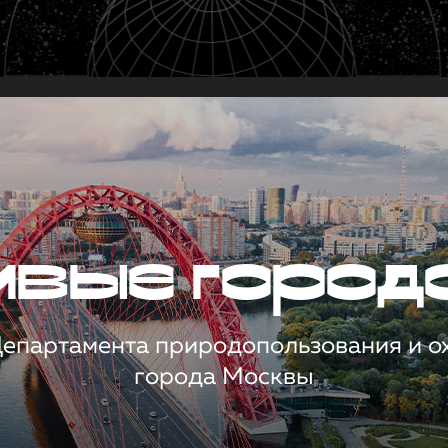
чивые город
 Департамента природопользования и 
города Москвы