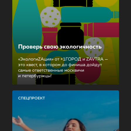
Проверь свою экологичность
«ЭкологиZAция» от +1ГОРОД и ZAVTRA —
это квест, в котором до финиша дойдут
самые ответственные москвичи
и петербуржцы!
СПЕЦПРОЕКТ