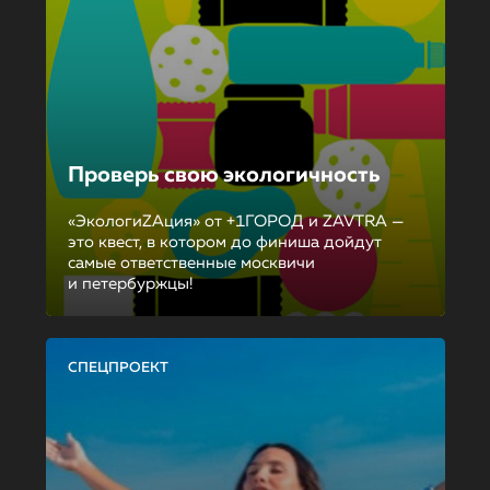
Проверь свою экологичность
«ЭкологиZAция» от +1ГОРОД и ZAVTRA —
это квест, в котором до финиша дойдут
самые ответственные москвичи
и петербуржцы!
СПЕЦПРОЕКТ