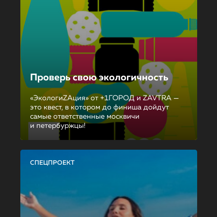
Проверь свою экологичность
«ЭкологиZAция» от +1ГОРОД и ZAVTRA —
это квест, в котором до финиша дойдут
самые ответственные москвичи
и петербуржцы!
СПЕЦПРОЕКТ