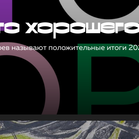
то хорошег
оев называют положительные итоги 20