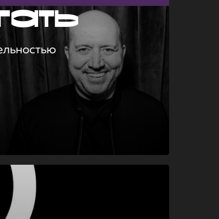
гать
ельностью