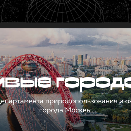
чивые город
 Департамента природопользования и 
города Москвы