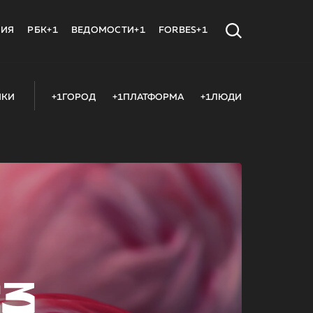
МИЯ
РБК+1
ВЕДОМОСТИ+1
FORBES+1
ИКИ
+1ГОРОД
+1ПЛАТФОРМА
+1ЛЮДИ
23