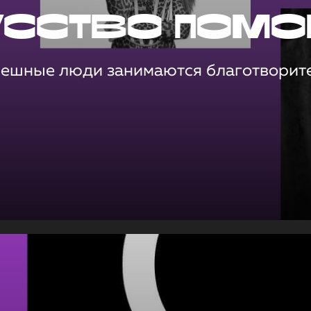
усство помо
пешные люди занимаются благотворит