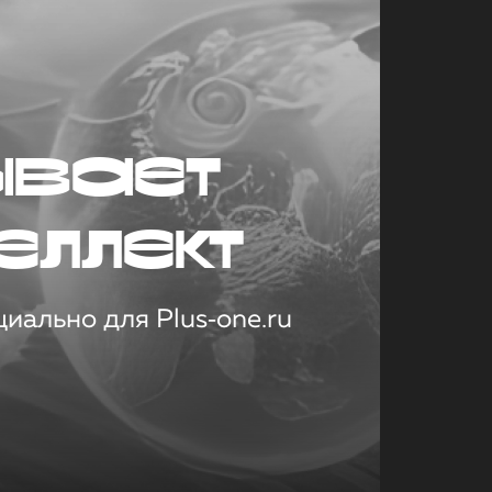
ывает
еллект
иально для Plus‑one.ru