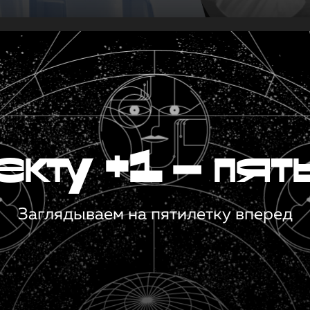
кту +1 — пят
Заглядываем на пятилетку вперед