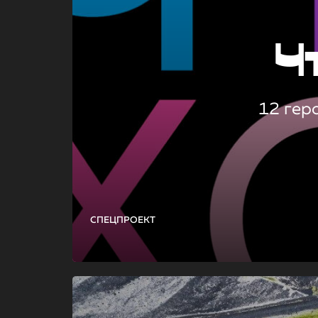
Ч
12 гер
СПЕЦПРОЕКТ