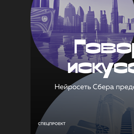
Гово
искус
Нейросеть Сбера предс
СПЕЦПРОЕКТ