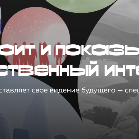
рит и показ
ственный инт
тавляет свое видение будущего — спец