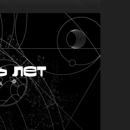
ь лет