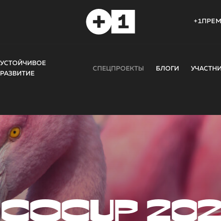
+1ПРЕ
УСТОЙЧИВОЕ
СПЕЦПРОЕКТЫ
БЛОГИ
УЧАСТН
РАЗВИТИЕ
COCUP 20