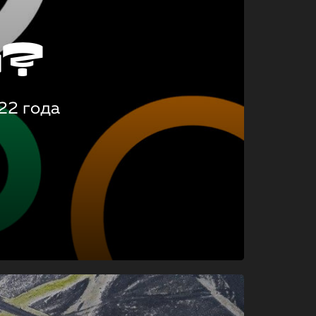
о?
22 года