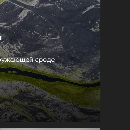
т
кружающей среде