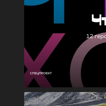
Ч
12 гер
СПЕЦПРОЕКТ