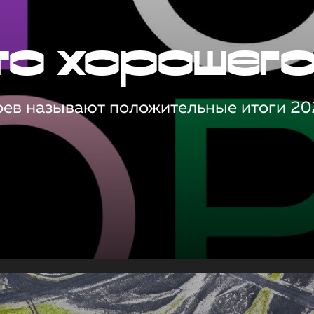
то хорошег
оев называют положительные итоги 20