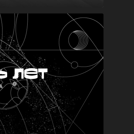
ь лет