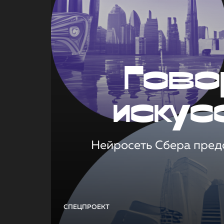
Гово
искус
Нейросеть Сбера предс
СПЕЦПРОЕКТ