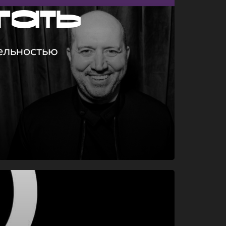
гать
ельностью