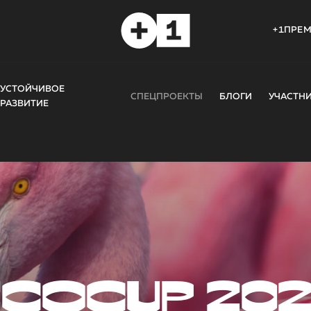
+1ПРЕ
УСТОЙЧИВОЕ
СПЕЦПРОЕКТЫ
БЛОГИ
УЧАСТН
РАЗВИТИЕ
COCUP 20