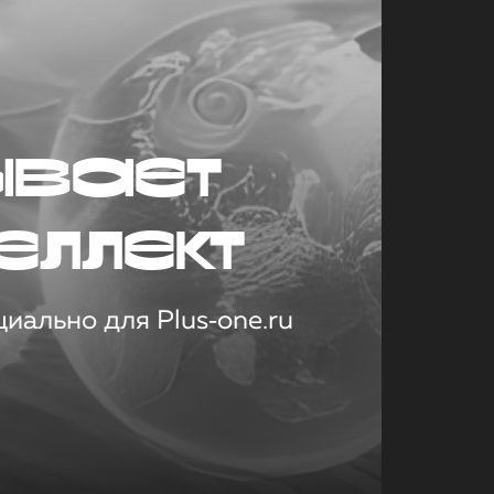
ывает
еллект
иально для Plus‑one.ru