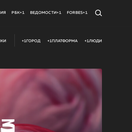
МИЯ
РБК+1
ВЕДОМОСТИ+1
FORBES+1
ИКИ
+1ГОРОД
+1ПЛАТФОРМА
+1ЛЮДИ
23