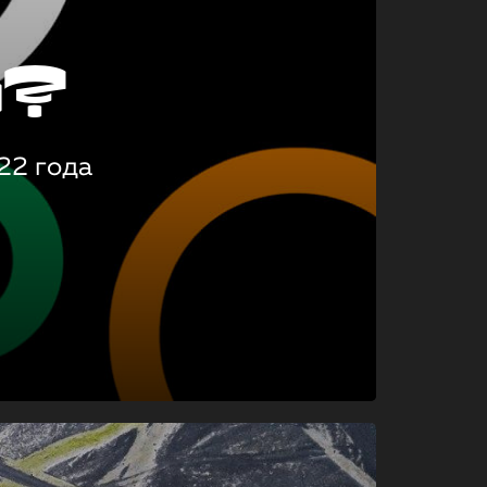
о?
22 года