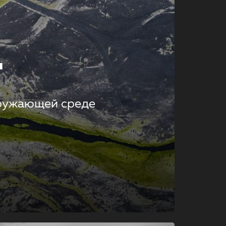
т
кружающей среде