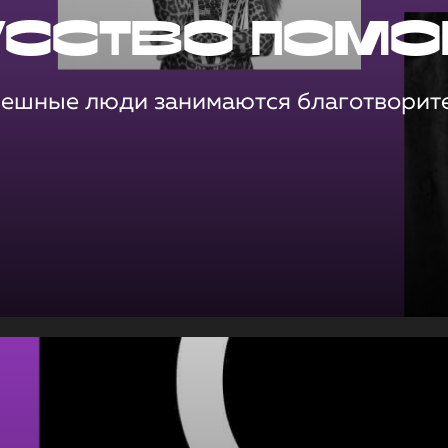
усство помо
пешные люди занимаются благотворит