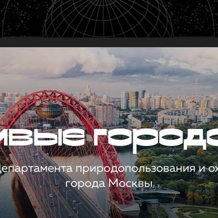
чивые город
 Департамента природопользования и 
города Москвы