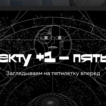
кту +1 — пят
Заглядываем на пятилетку вперед