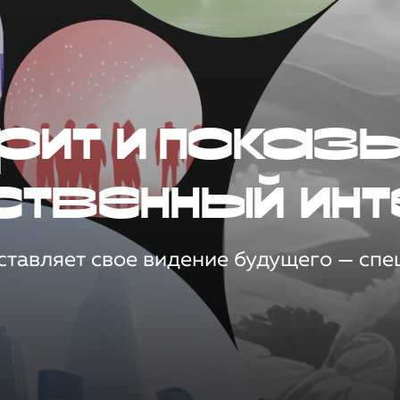
рит и показ
ственный инт
тавляет свое видение будущего — спец