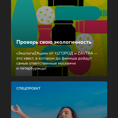
Проверь свою экологичность
«ЭкологиZAция» от +1ГОРОД и ZAVTRA —
это квест, в котором до финиша дойдут
самые ответственные москвичи
и петербуржцы!
СПЕЦПРОЕКТ