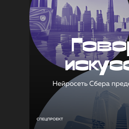
Гово
искус
Нейросеть Сбера предс
СПЕЦПРОЕКТ