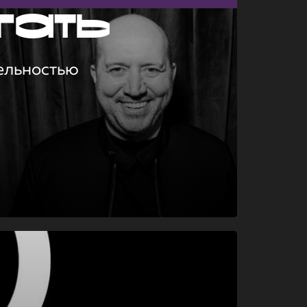
гать
ельностью