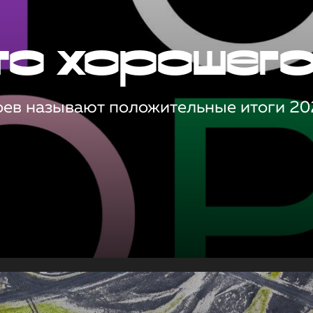
то хорошег
оев называют положительные итоги 20