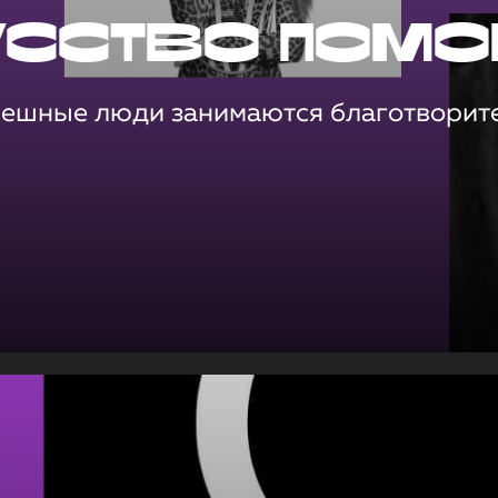
усство помо
пешные люди занимаются благотворит