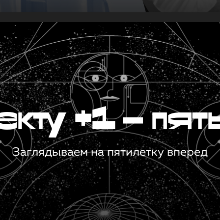
кту +1 — пят
Заглядываем на пятилетку вперед