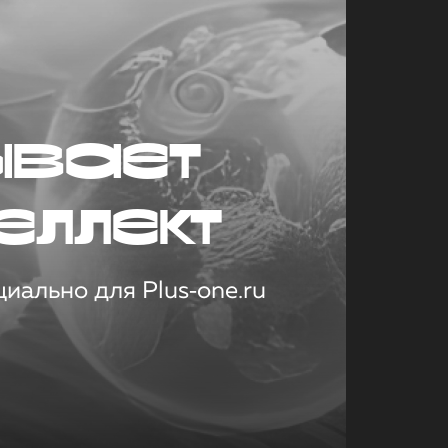
ывает
еллект
иально для Plus‑one.ru