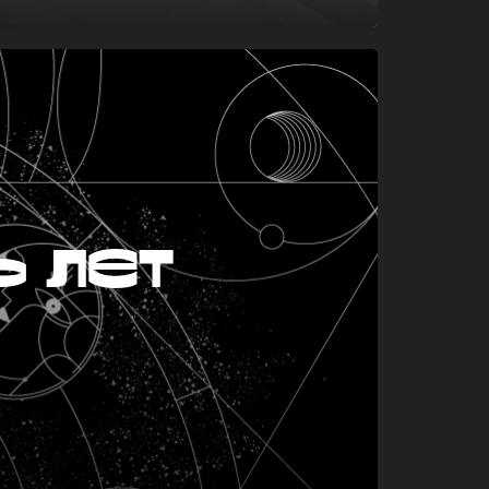
ь лет