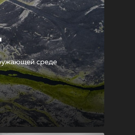
т
кружающей среде