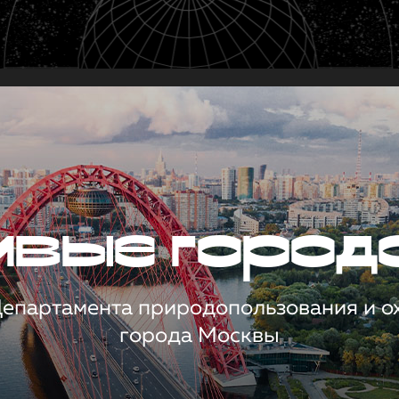
чивые город
 Департамента природопользования и 
города Москвы