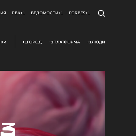
МИЯ
РБК+1
ВЕДОМОСТИ+1
FORBES+1
ИКИ
+1ГОРОД
+1ПЛАТФОРМА
+1ЛЮДИ
23