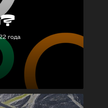
о?
22 года