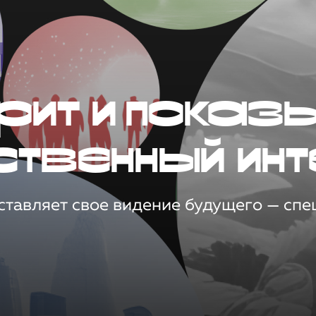
рит и показ
ственный инт
тавляет свое видение будущего — спец