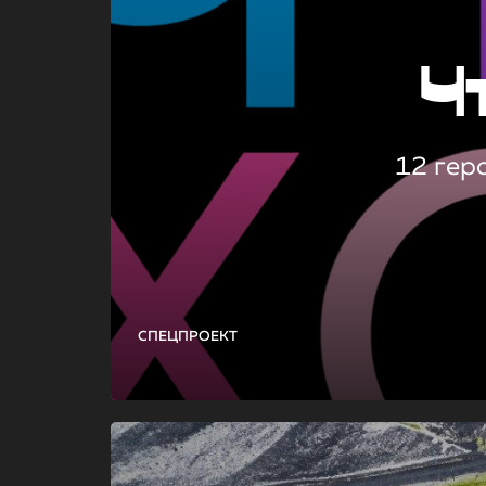
Ч
12 гер
СПЕЦПРОЕКТ