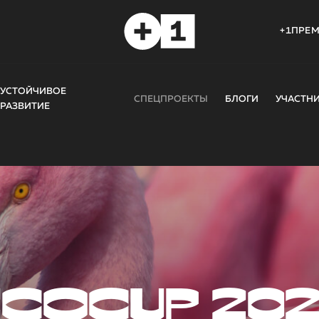
+1ПРЕ
УСТОЙЧИВОЕ
СПЕЦПРОЕКТЫ
БЛОГИ
УЧАСТН
РАЗВИТИЕ
COCUP 20