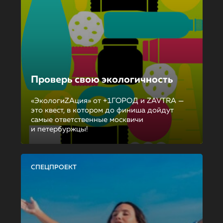
Проверь свою экологичность
«ЭкологиZAция» от +1ГОРОД и ZAVTRA —
это квест, в котором до финиша дойдут
самые ответственные москвичи
и петербуржцы!
СПЕЦПРОЕКТ