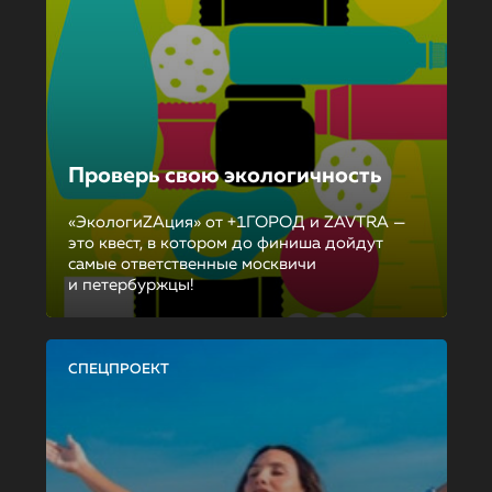
Проверь свою экологичность
«ЭкологиZAция» от +1ГОРОД и ZAVTRA —
это квест, в котором до финиша дойдут
самые ответственные москвичи
и петербуржцы!
СПЕЦПРОЕКТ