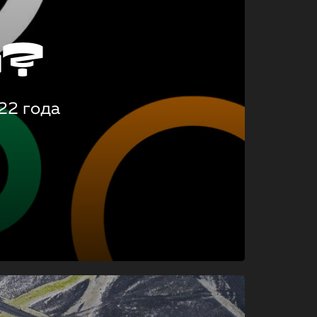
о?
22 года