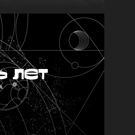
ь лет