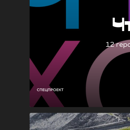
Ч
12 гер
СПЕЦПРОЕКТ