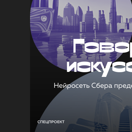
Гово
искус
Нейросеть Сбера предс
СПЕЦПРОЕКТ