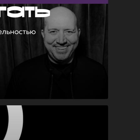
гать
ельностью