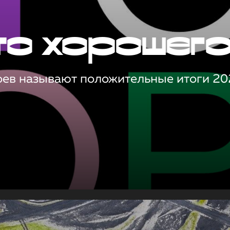
то хорошег
оев называют положительные итоги 20