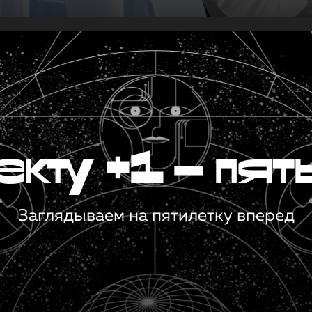
кту +1 — пят
Заглядываем на пятилетку вперед