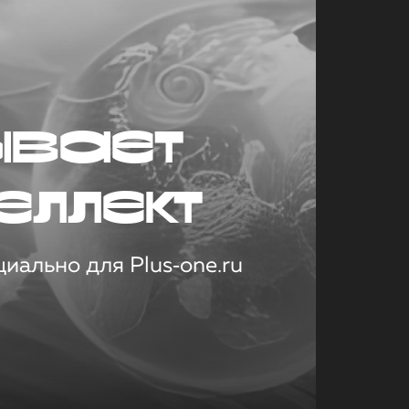
ывает
еллект
иально для Plus‑one.ru