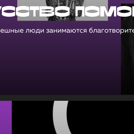
усство помо
пешные люди занимаются благотворит