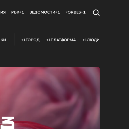
МИЯ
РБК+1
ВЕДОМОСТИ+1
FORBES+1
ИКИ
+1ГОРОД
+1ПЛАТФОРМА
+1ЛЮДИ
23