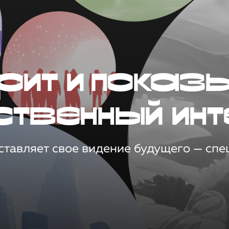
рит и показ
ственный инт
тавляет свое видение будущего — спец