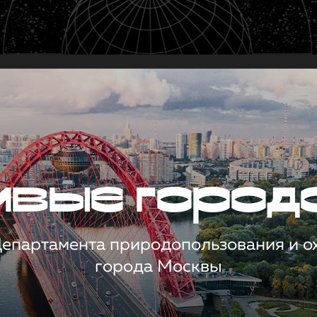
чивые город
 Департамента природопользования и 
города Москвы