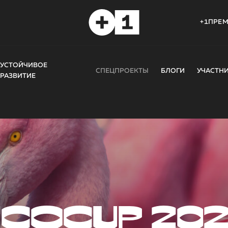
+1ПРЕ
УСТОЙЧИВОЕ
СПЕЦПРОЕКТЫ
БЛОГИ
УЧАСТН
РАЗВИТИЕ
COCUP 20