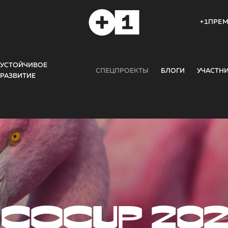
+1ПРЕ
УСТОЙЧИВОЕ
СПЕЦПРОЕКТЫ
БЛОГИ
УЧАСТН
РАЗВИТИЕ
COCUP 20