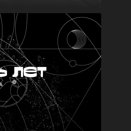
ь лет