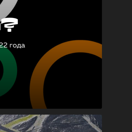
о?
22 года