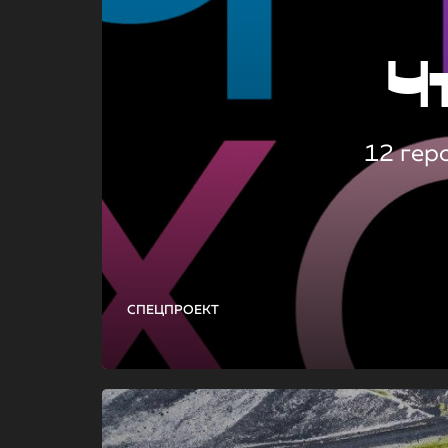
Ч
12 гер
СПЕЦПРОЕКТ