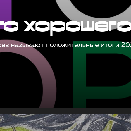
то хорошег
оев называют положительные итоги 20