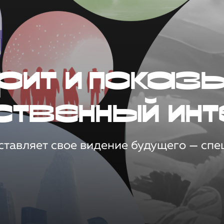
рит и показ
ственный инт
тавляет свое видение будущего — спец