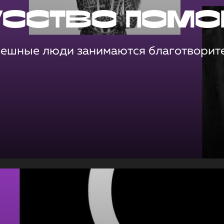
усство помо
пешные люди занимаются благотворит