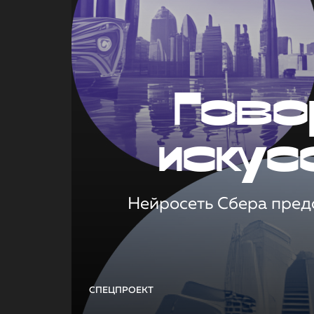
Гово
искус
Нейросеть Сбера предс
СПЕЦПРОЕКТ