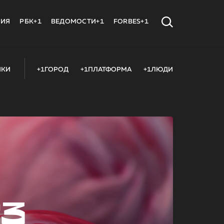
МИЯ
РБК+1
ВЕДОМОСТИ+1
FORBES+1
ИКИ
+1ГОРОД
+1ПЛАТФОРМА
+1ЛЮДИ
23