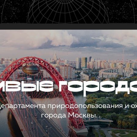
чивые город
 Департамента природопользования и 
города Москвы