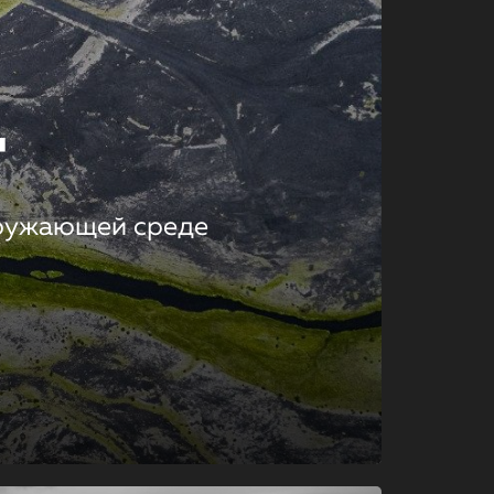
т
кружающей среде