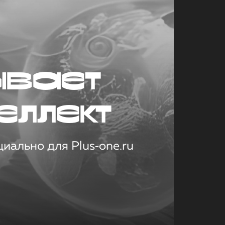
ывает
еллект
иально для Plus‑one.ru