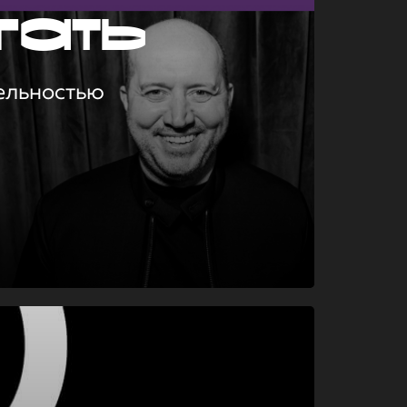
гать
ельностью