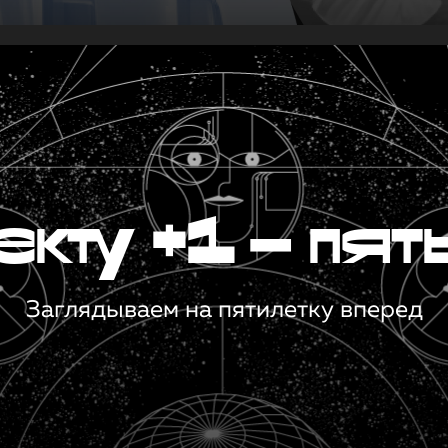
кту +1 — пят
Заглядываем на пятилетку вперед