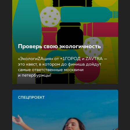
Проверь свою экологичность
«ЭкологиZAция» от +1ГОРОД и ZAVTRA —
это квест, в котором до финиша дойдут
самые ответственные москвичи
и петербуржцы!
СПЕЦПРОЕКТ