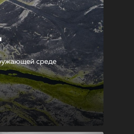
т
кружающей среде