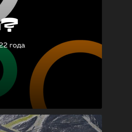
о?
22 года