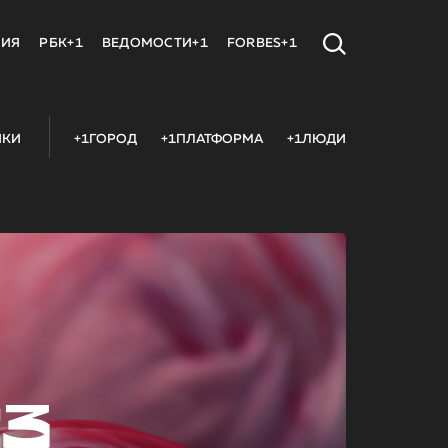
МИЯ
РБК+1
ВЕДОМОСТИ+1
FORBES+1
ИКИ
+1ГОРОД
+1ПЛАТФОРМА
+1ЛЮДИ
23