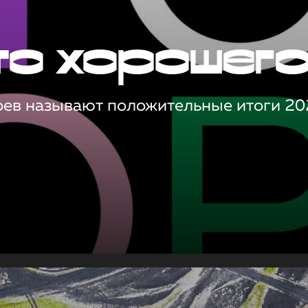
то хорошег
оев называют положительные итоги 20