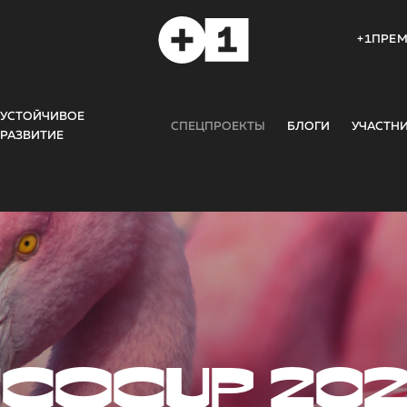
+1ПРЕ
УСТОЙЧИВОЕ
СПЕЦПРОЕКТЫ
БЛОГИ
УЧАСТН
РАЗВИТИЕ
COCUP 20