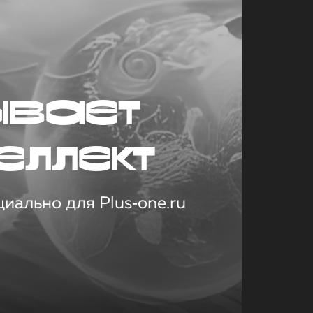
ывает
еллект
иально для Plus‑one.ru