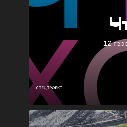
Ч
12 гер
СПЕЦПРОЕКТ