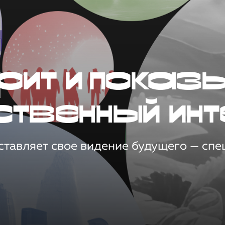
рит и показ
ственный инт
тавляет свое видение будущего — спец