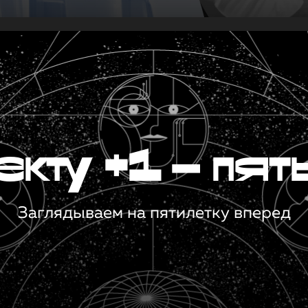
кту +1 — пят
Заглядываем на пятилетку вперед