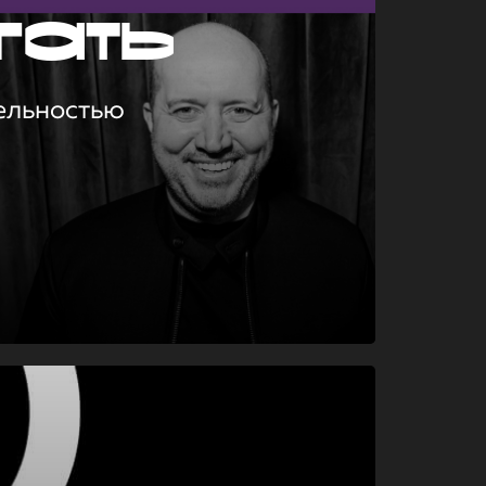
гать
ельностью