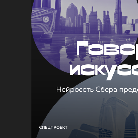
Гово
искус
Нейросеть Сбера предс
СПЕЦПРОЕКТ