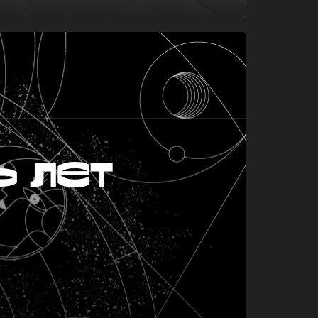
ь лет