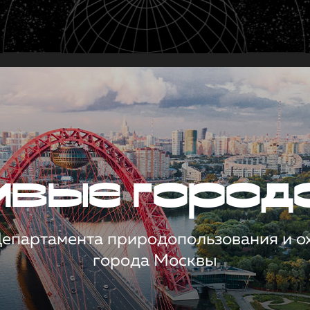
чивые город
 Департамента природопользования и 
города Москвы