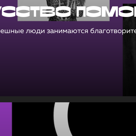
усство помо
пешные люди занимаются благотворит