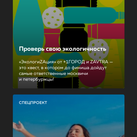
Проверь свою экологичность
«ЭкологиZAция» от +1ГОРОД и ZAVTRA —
это квест, в котором до финиша дойдут
самые ответственные москвичи
и петербуржцы!
СПЕЦПРОЕКТ