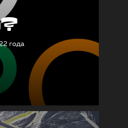
о?
22 года