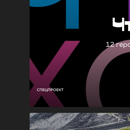
Ч
12 гер
СПЕЦПРОЕКТ