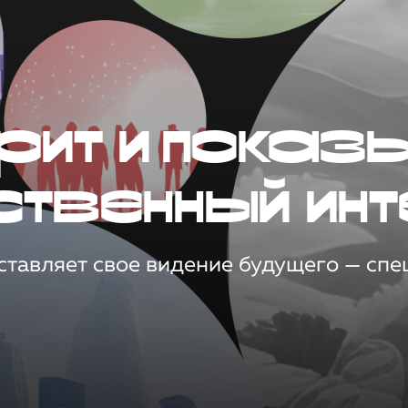
рит и показ
ственный инт
тавляет свое видение будущего — спец