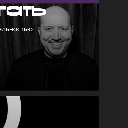
гать
ельностью