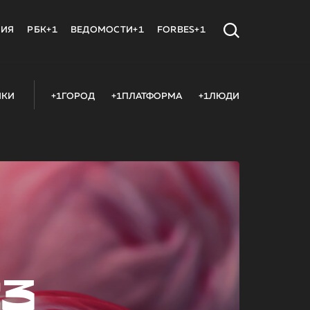
МИЯ
РБК+1
ВЕДОМОСТИ+1
FORBES+1
ИКИ
+1ГОРОД
+1ПЛАТФОРМА
+1ЛЮДИ
23