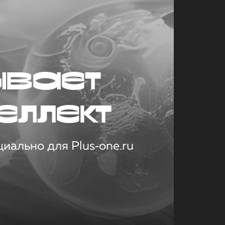
ывает
еллект
иально для Plus‑one.ru