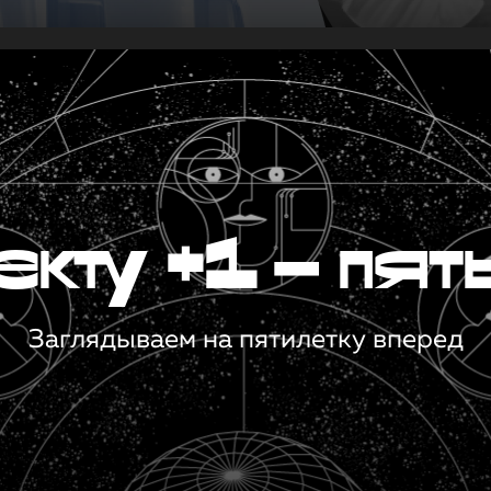
кту +1 — пят
Заглядываем на пятилетку вперед