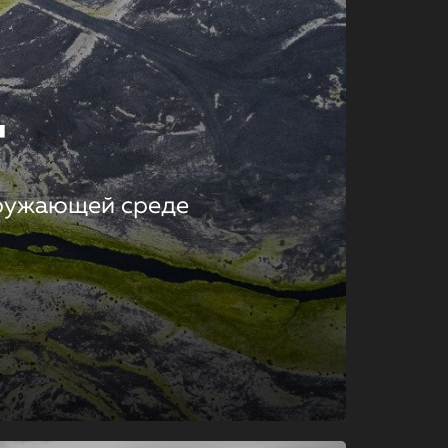
т
кружающей среде