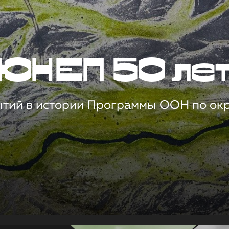
ЮНЕП 50 ле
ытий в истории Программы ООН по о