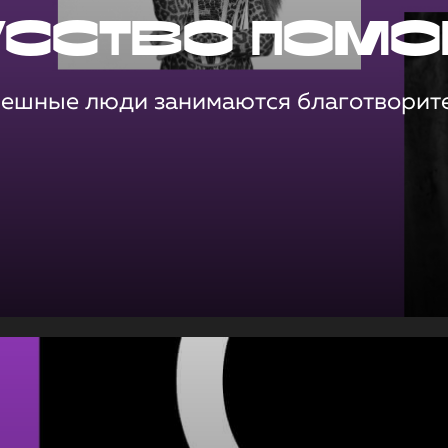
усство помо
пешные люди занимаются благотворит