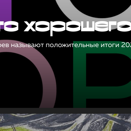
то хорошег
оев называют положительные итоги 20