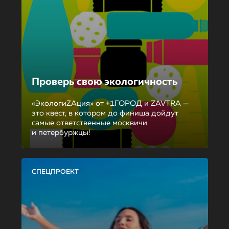
Проверь свою экологичность
«ЭкологиZAция» от +1ГОРОД и ZAVTRA —
это квест, в котором до финиша дойдут
самые ответственные москвичи
и петербуржцы!
СПЕЦПРОЕКТ