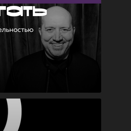
гать
ельностью