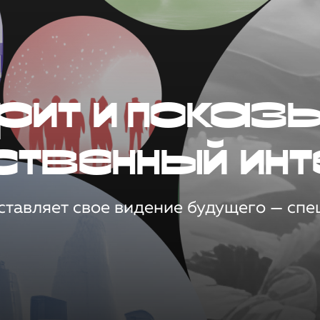
рит и показ
ственный инт
тавляет свое видение будущего — спец