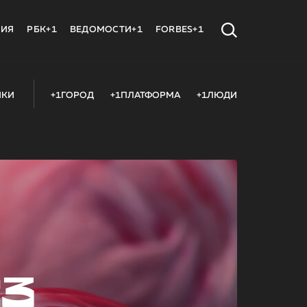
МИЯ
РБК+1
ВЕДОМОСТИ+1
FORBES+1
ИКИ
+1ГОРОД
+1ПЛАТФОРМА
+1ЛЮДИ
23