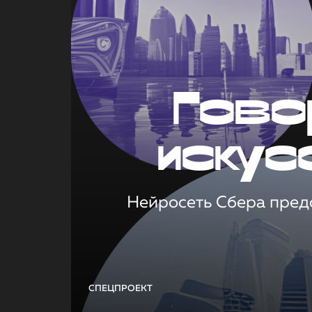
Гово
искус
Нейросеть Сбера предс
СПЕЦПРОЕКТ