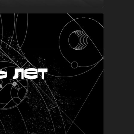
ь лет