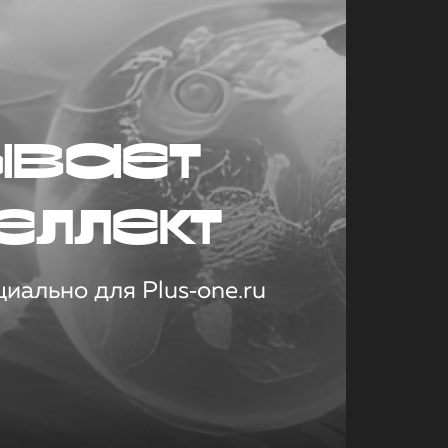
ывает
еллект
иально для Plus‑one.ru