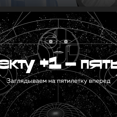
кту +1 — пят
Заглядываем на пятилетку вперед