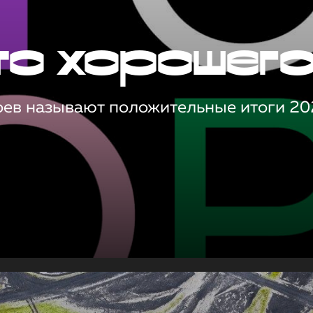
то хорошег
оев называют положительные итоги 20