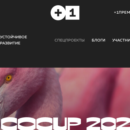
+1ПРЕ
УСТОЙЧИВОЕ
СПЕЦПРОЕКТЫ
БЛОГИ
УЧАСТН
РАЗВИТИЕ
COCUP 20