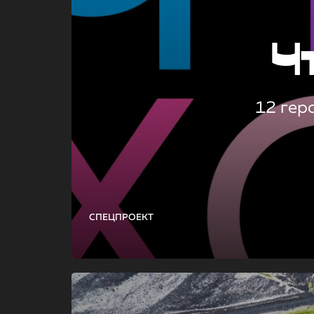
Ч
12 гер
СПЕЦПРОЕКТ