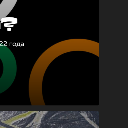
о?
22 года