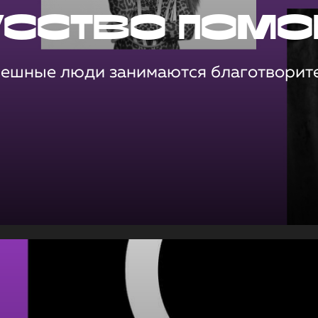
усство помо
пешные люди занимаются благотворит