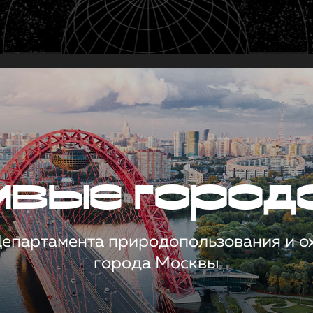
чивые город
 Департамента природопользования и 
города Москвы