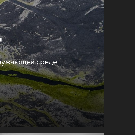
т
кружающей среде