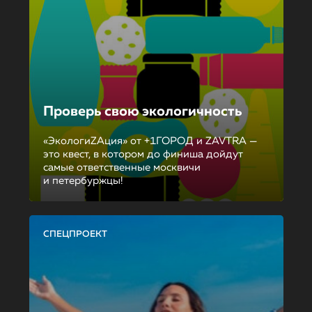
Проверь свою экологичность
«ЭкологиZAция» от +1ГОРОД и ZAVTRA —
это квест, в котором до финиша дойдут
самые ответственные москвичи
и петербуржцы!
СПЕЦПРОЕКТ