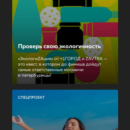
Проверь свою экологичность
«ЭкологиZAция» от +1ГОРОД и ZAVTRA —
это квест, в котором до финиша дойдут
самые ответственные москвичи
и петербуржцы!
СПЕЦПРОЕКТ