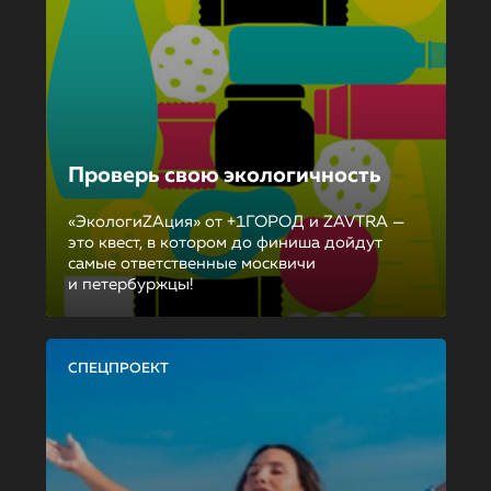
Проверь свою экологичность
«ЭкологиZAция» от +1ГОРОД и ZAVTRA —
это квест, в котором до финиша дойдут
самые ответственные москвичи
и петербуржцы!
СПЕЦПРОЕКТ