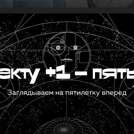
кту +1 — пят
Заглядываем на пятилетку вперед