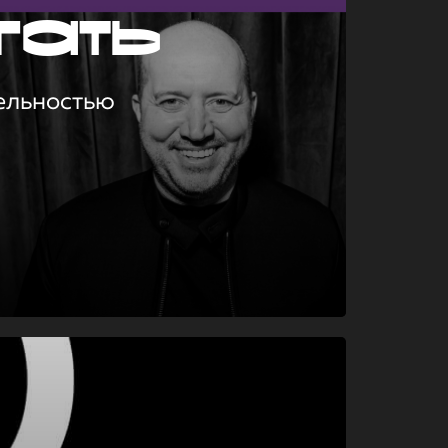
гать
ельностью