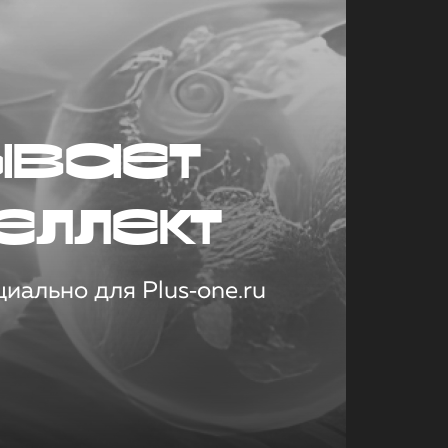
ывает
еллект
иально для Plus‑one.ru