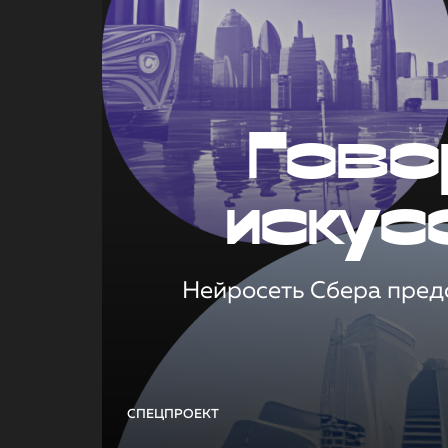
Гово
искус
Нейросеть Сбера предс
СПЕЦПРОЕКТ