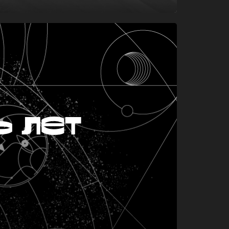
ь лет