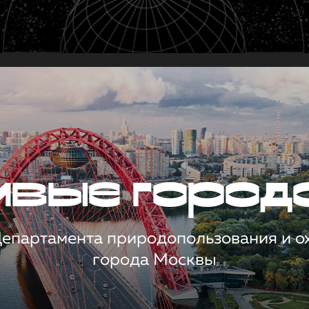
чивые город
 Департамента природопользования и 
города Москвы