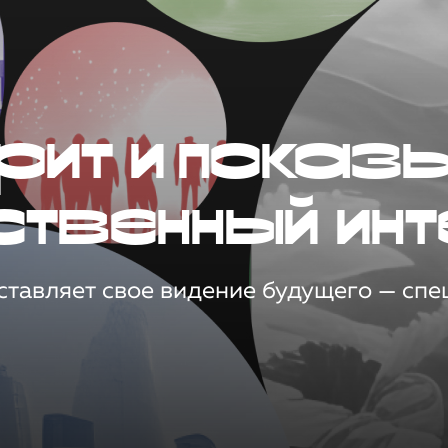
рит и показ
ственный инт
тавляет свое видение будущего — спец