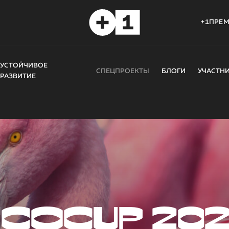
+1ПРЕ
УСТОЙЧИВОЕ
СПЕЦПРОЕКТЫ
БЛОГИ
УЧАСТН
РАЗВИТИЕ
COCUP 20