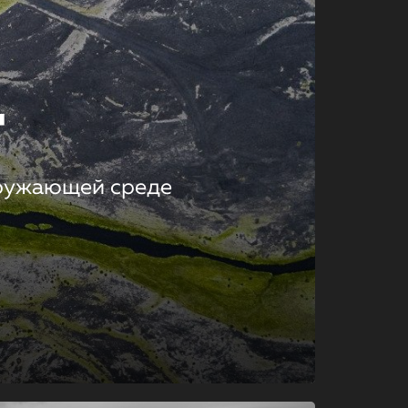
т
кружающей среде