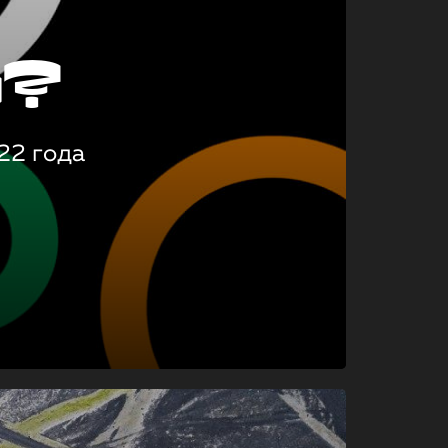
о?
22 года