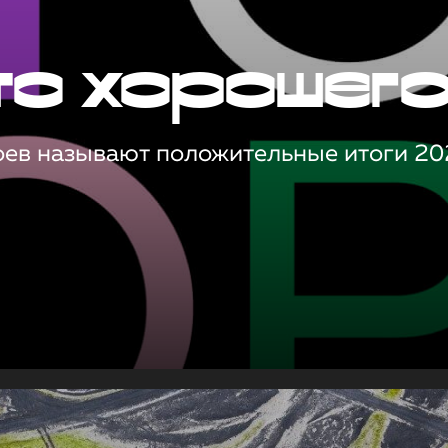
то хорошег
оев называют положительные итоги 20