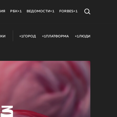
МИЯ
РБК+1
ВЕДОМОСТИ+1
FORBES+1
ИКИ
+1ГОРОД
+1ПЛАТФОРМА
+1ЛЮДИ
23