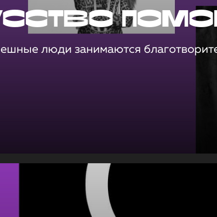
усство помо
пешные люди занимаются благотворит