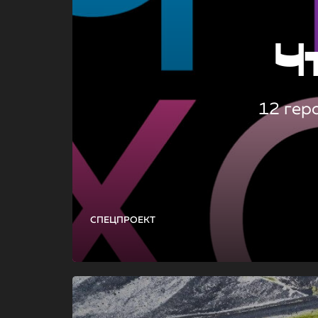
Ч
12 гер
СПЕЦПРОЕКТ