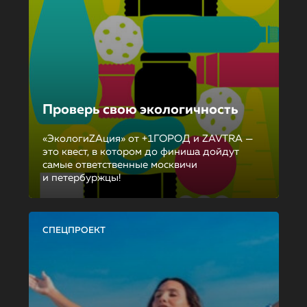
Проверь свою экологичность
«ЭкологиZAция» от +1ГОРОД и ZAVTRA —
это квест, в котором до финиша дойдут
самые ответственные москвичи
и петербуржцы!
СПЕЦПРОЕКТ