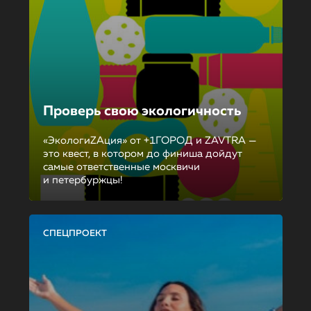
Проверь свою экологичность
«ЭкологиZAция» от +1ГОРОД и ZAVTRA —
это квест, в котором до финиша дойдут
самые ответственные москвичи
и петербуржцы!
СПЕЦПРОЕКТ