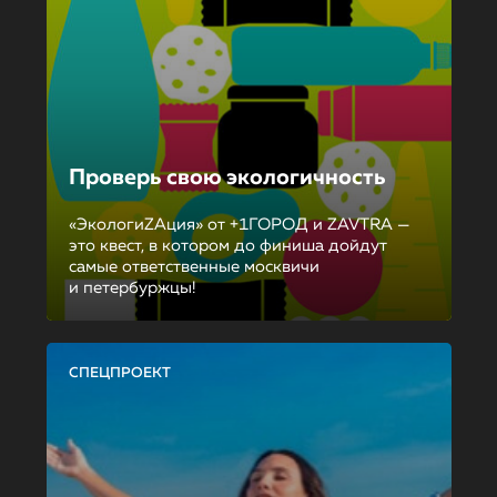
Проверь свою экологичность
«ЭкологиZAция» от +1ГОРОД и ZAVTRA —
это квест, в котором до финиша дойдут
самые ответственные москвичи
и петербуржцы!
СПЕЦПРОЕКТ