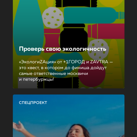
Проверь свою экологичность
«ЭкологиZAция» от +1ГОРОД и ZAVTRA —
это квест, в котором до финиша дойдут
самые ответственные москвичи
и петербуржцы!
СПЕЦПРОЕКТ