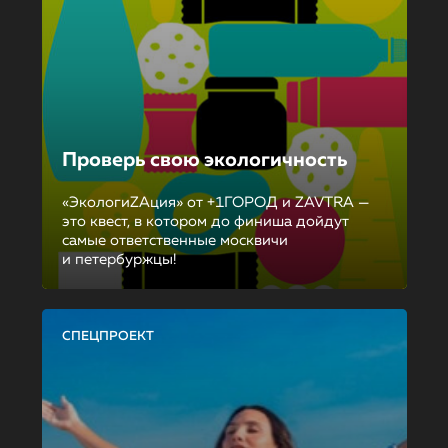
Проверь свою экологичность
«ЭкологиZAция» от +1ГОРОД и ZAVTRA —
это квест, в котором до финиша дойдут
самые ответственные москвичи
и петербуржцы!
СПЕЦПРОЕКТ