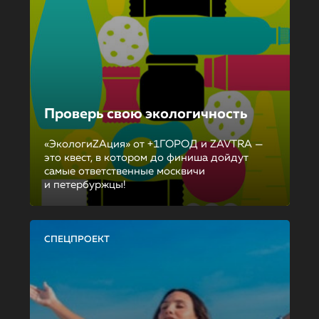
Проверь свою экологичность
«ЭкологиZAция» от +1ГОРОД и ZAVTRA —
это квест, в котором до финиша дойдут
самые ответственные москвичи
и петербуржцы!
СПЕЦПРОЕКТ