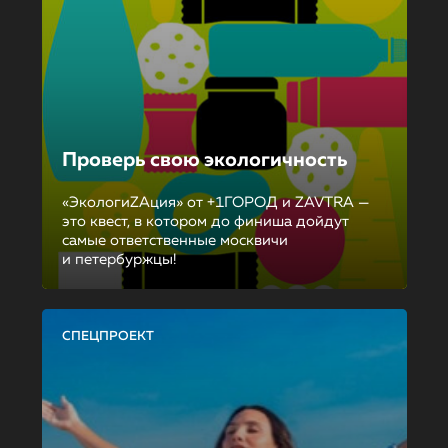
Проверь свою экологичность
«ЭкологиZAция» от +1ГОРОД и ZAVTRA —
это квест, в котором до финиша дойдут
самые ответственные москвичи
и петербуржцы!
СПЕЦПРОЕКТ