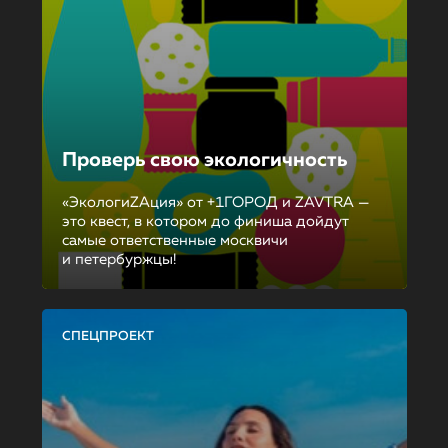
Проверь свою экологичность
«ЭкологиZAция» от +1ГОРОД и ZAVTRA —
это квест, в котором до финиша дойдут
самые ответственные москвичи
и петербуржцы!
СПЕЦПРОЕКТ