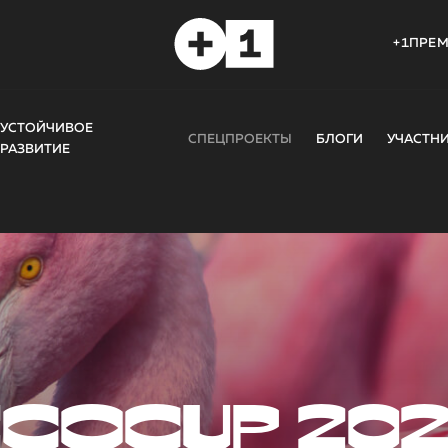
+1ПРЕ
УСТОЙЧИВОЕ
СПЕЦПРОЕКТЫ
БЛОГИ
УЧАСТН
РАЗВИТИЕ
COCUP 20