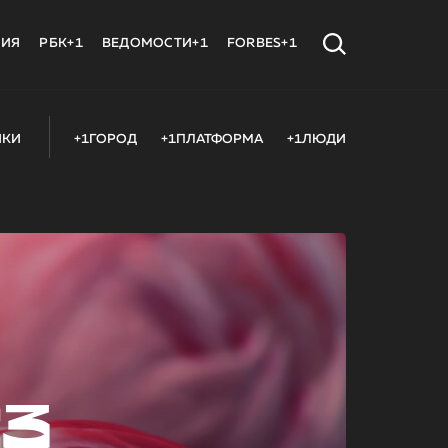
МИЯ
РБК+1
ВЕДОМОСТИ+1
FORBES+1
ИКИ
+1ГОРОД
+1ПЛАТФОРМА
+1ЛЮДИ
23