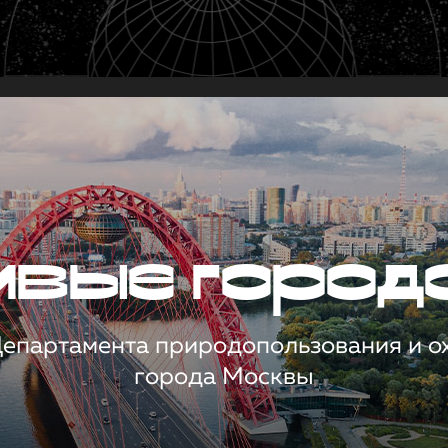
чивые город
 Департамента природопользования и 
города Москвы