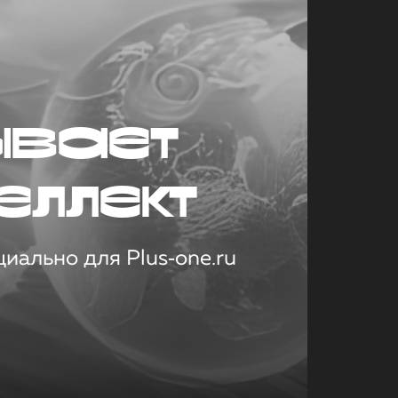
ывает
еллект
иально для Plus‑one.ru