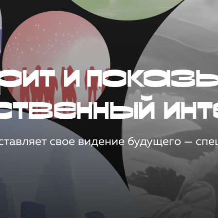
рит и показ
ственный инт
тавляет свое видение будущего — спец