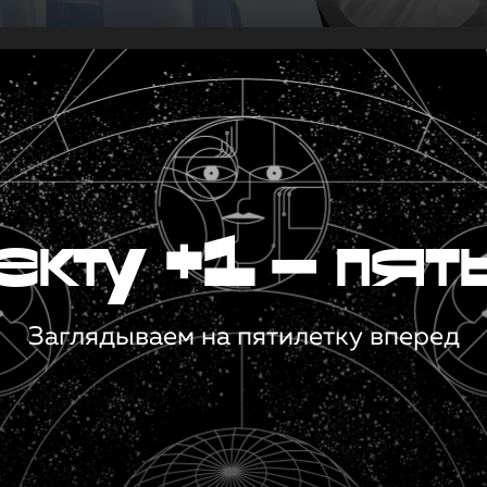
кту +1 — пят
Заглядываем на пятилетку вперед