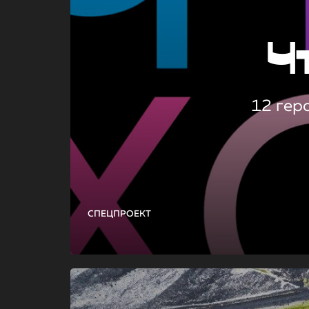
Ч
12 гер
СПЕЦПРОЕКТ