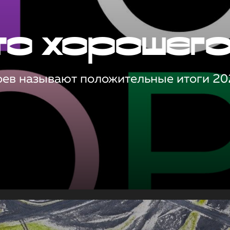
то хорошег
оев называют положительные итоги 20