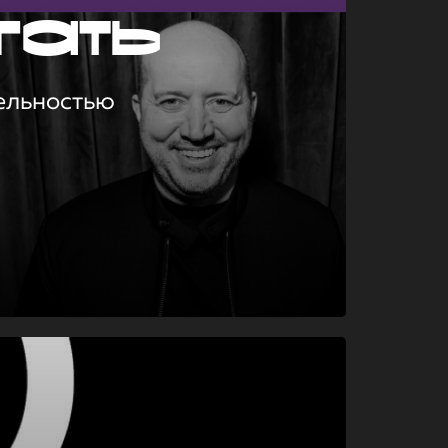
гать
ельностью