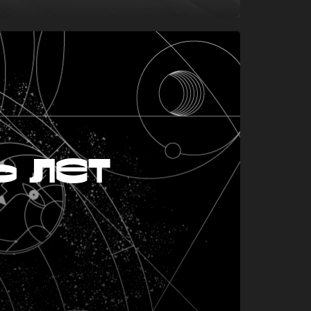
ь лет