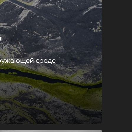
т
кружающей среде