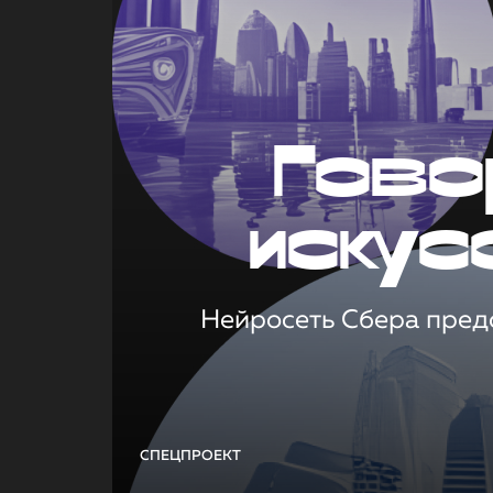
Гово
искус
Нейросеть Сбера предс
СПЕЦПРОЕКТ