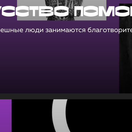
усство помо
пешные люди занимаются благотворит