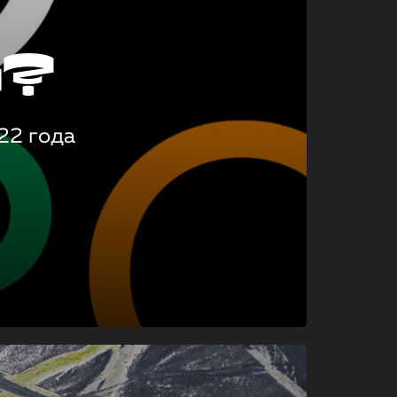
о?
22 года