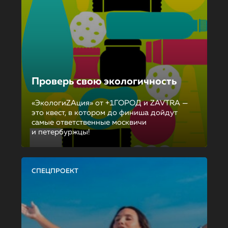
Проверь свою экологичность
«ЭкологиZAция» от +1ГОРОД и ZAVTRA —
это квест, в котором до финиша дойдут
самые ответственные москвичи
и петербуржцы!
СПЕЦПРОЕКТ