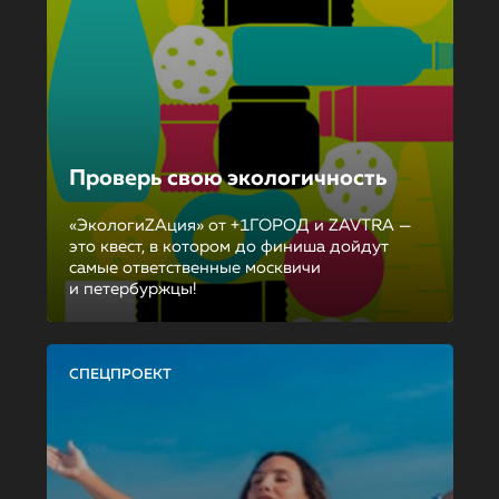
Проверь свою экологичность
«ЭкологиZAция» от +1ГОРОД и ZAVTRA —
это квест, в котором до финиша дойдут
самые ответственные москвичи
и петербуржцы!
СПЕЦПРОЕКТ