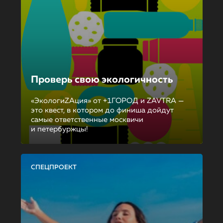
Проверь свою экологичность
«ЭкологиZAция» от +1ГОРОД и ZAVTRA —
это квест, в котором до финиша дойдут
самые ответственные москвичи
и петербуржцы!
СПЕЦПРОЕКТ