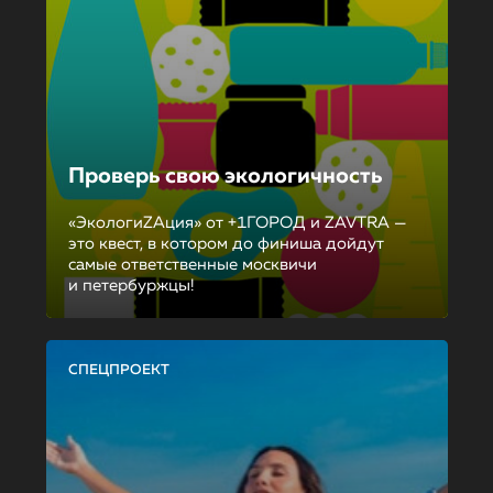
Проверь свою экологичность
«ЭкологиZAция» от +1ГОРОД и ZAVTRA —
это квест, в котором до финиша дойдут
самые ответственные москвичи
и петербуржцы!
СПЕЦПРОЕКТ