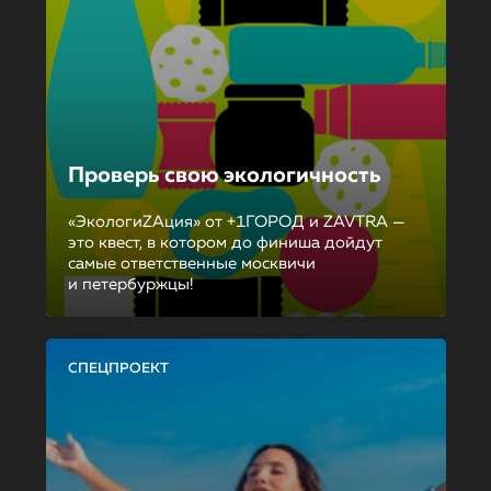
Проверь свою экологичность
«ЭкологиZAция» от +1ГОРОД и ZAVTRA —
это квест, в котором до финиша дойдут
самые ответственные москвичи
и петербуржцы!
СПЕЦПРОЕКТ