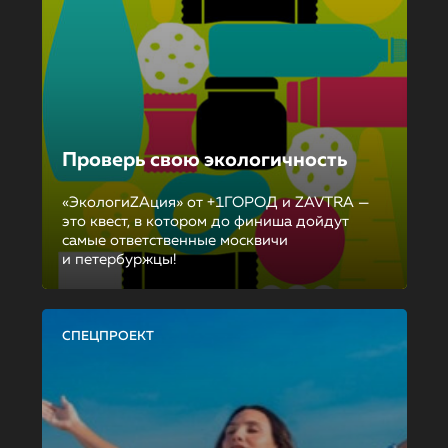
Проверь свою экологичность
«ЭкологиZAция» от +1ГОРОД и ZAVTRA —
это квест, в котором до финиша дойдут
самые ответственные москвичи
и петербуржцы!
СПЕЦПРОЕКТ