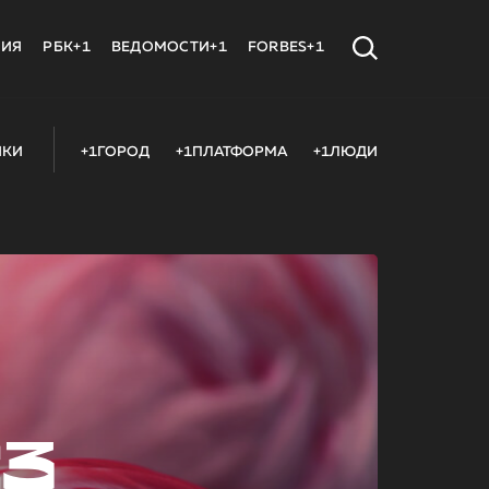
МИЯ
РБК+1
ВЕДОМОСТИ+1
FORBES+1
ИКИ
+1ГОРОД
+1ПЛАТФОРМА
+1ЛЮДИ
23