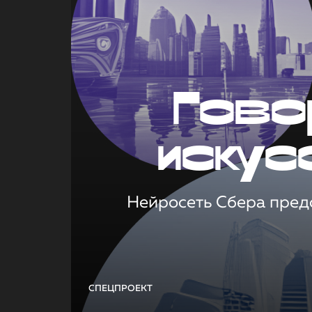
Гово
искус
Нейросеть Сбера предс
СПЕЦПРОЕКТ