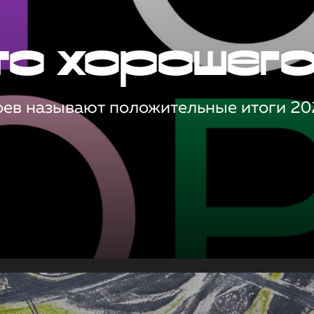
то хорошег
оев называют положительные итоги 20