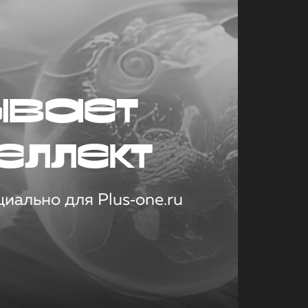
ывает
еллект
иально для Plus‑one.ru