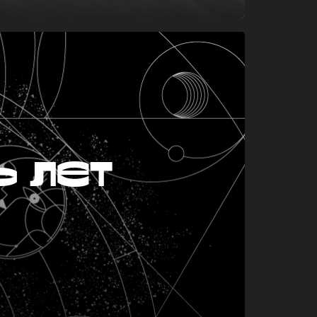
ь лет