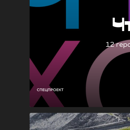
Ч
12 гер
СПЕЦПРОЕКТ