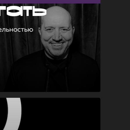
гать
ельностью