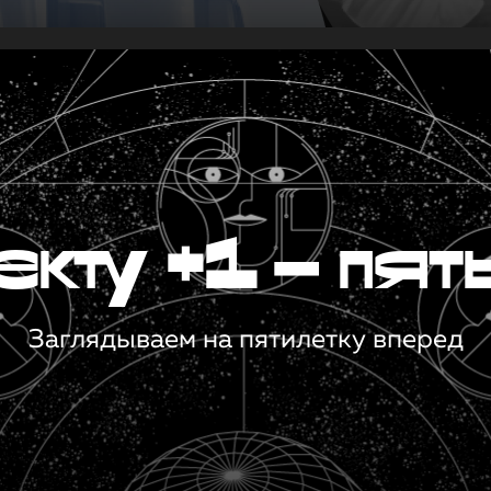
кту +1 — пят
Заглядываем на пятилетку вперед