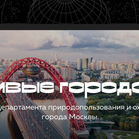
чивые город
 Департамента природопользования и 
города Москвы