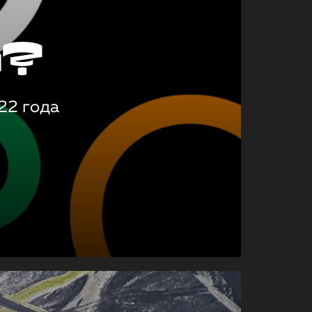
о?
22 года