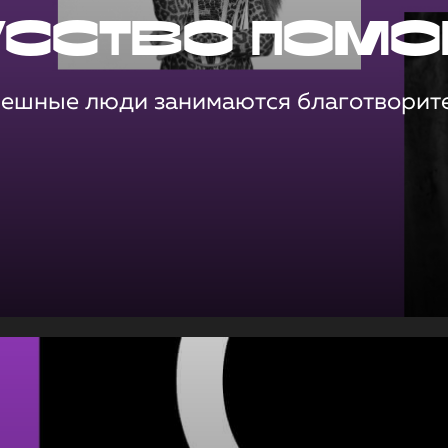
усство помо
пешные люди занимаются благотворит