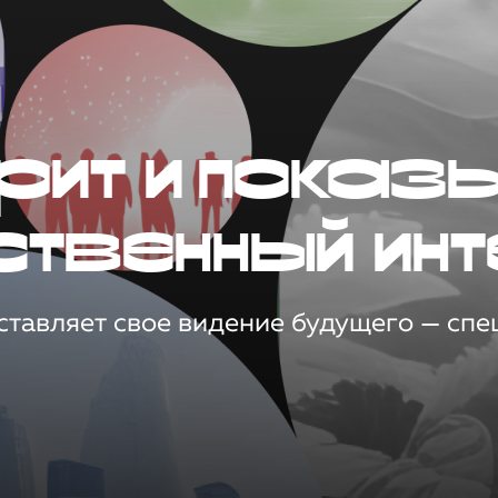
рит и показ
ственный инт
тавляет свое видение будущего — спец