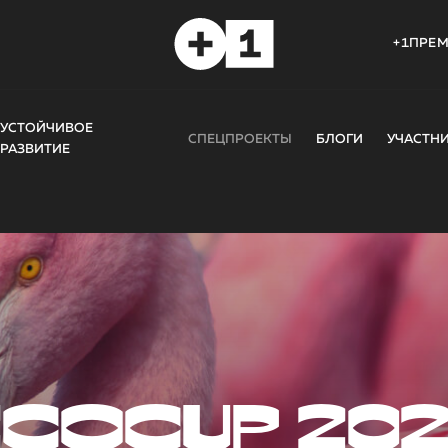
+1ПРЕ
УСТОЙЧИВОЕ
СПЕЦПРОЕКТЫ
БЛОГИ
УЧАСТН
РАЗВИТИЕ
COCUP 20