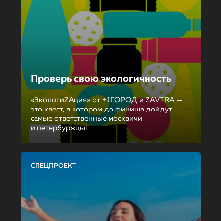
Проверь свою экологичность
«ЭкологиZAция» от +1ГОРОД и ZAVTRA —
это квест, в котором до финиша дойдут
самые ответственные москвичи
и петербуржцы!
СПЕЦПРОЕКТ