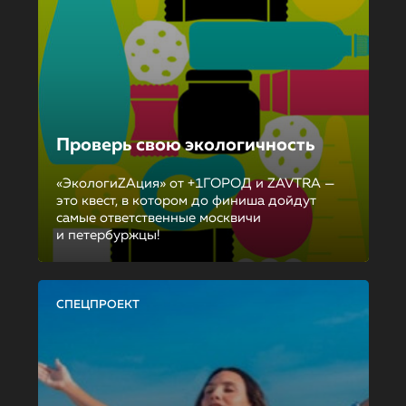
Проверь свою экологичность
«ЭкологиZAция» от +1ГОРОД и ZAVTRA —
это квест, в котором до финиша дойдут
самые ответственные москвичи
и петербуржцы!
СПЕЦПРОЕКТ