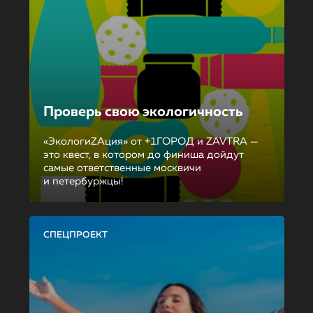
Проверь свою экологичность
«ЭкологиZAция» от +1ГОРОД и ZAVTRA —
это квест, в котором до финиша дойдут
самые ответственные москвичи
и петербуржцы!
СПЕЦПРОЕКТ