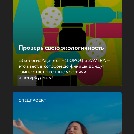
Проверь свою экологичность
«ЭкологиZAция» от +1ГОРОД и ZAVTRA —
это квест, в котором до финиша дойдут
самые ответственные москвичи
и петербуржцы!
СПЕЦПРОЕКТ