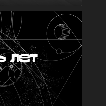
ь лет