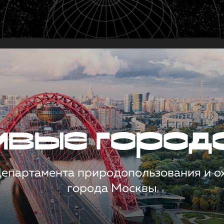
чивые город
 Департамента природопользования и 
города Москвы