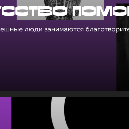
усство помо
пешные люди занимаются благотворит