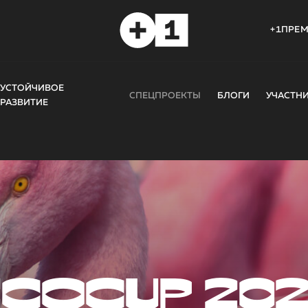
+1ПРЕ
УСТОЙЧИВОЕ
СПЕЦПРОЕКТЫ
БЛОГИ
УЧАСТН
РАЗВИТИЕ
COCUP 20