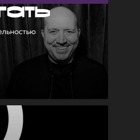
гать
ельностью