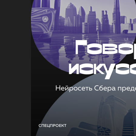
Гово
искус
Нейросеть Сбера предс
СПЕЦПРОЕКТ