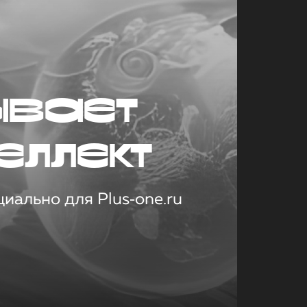
ывает
еллект
иально для Plus‑one.ru