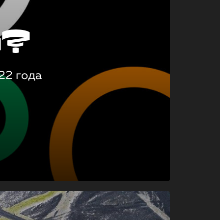
о?
22 года