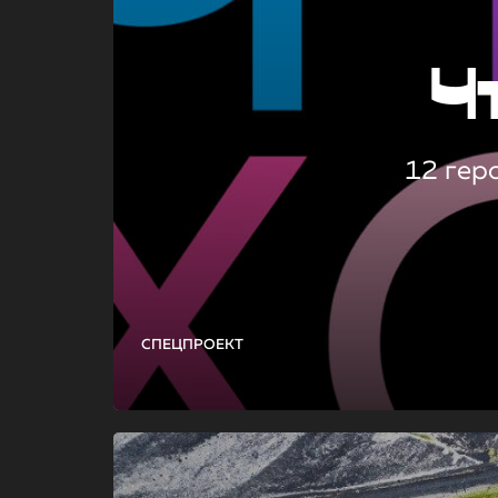
Ч
12 гер
СПЕЦПРОЕКТ