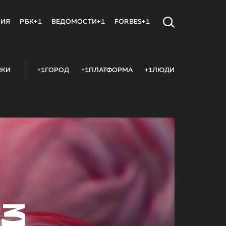
МИЯ
РБК+1
ВЕДОМОСТИ+1
FORBES+1
ИКИ
+1ГОРОД
+1ПЛАТФОРМА
+1ЛЮДИ
23