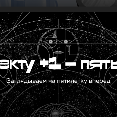
кту +1 — пят
Заглядываем на пятилетку вперед