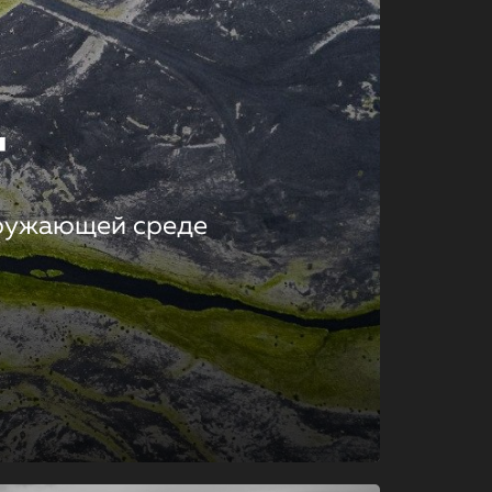
т
кружающей среде