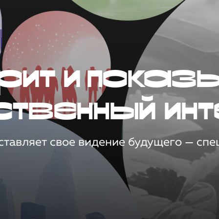
рит и показ
ственный инт
тавляет свое видение будущего — спец