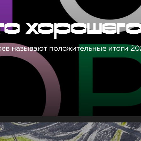
то хорошег
оев называют положительные итоги 20