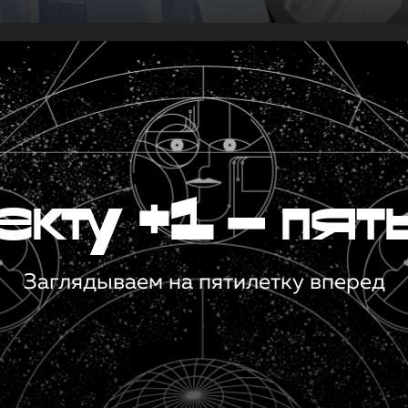
кту +1 — пят
Заглядываем на пятилетку вперед