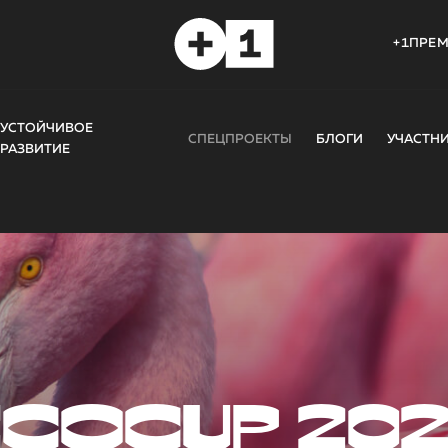
+1ПРЕ
УСТОЙЧИВОЕ
СПЕЦПРОЕКТЫ
БЛОГИ
УЧАСТН
РАЗВИТИЕ
COCUP 20