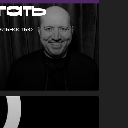
гать
ельностью