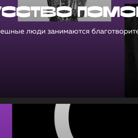
усство помо
пешные люди занимаются благотворит