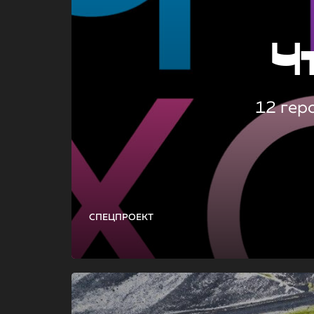
Ч
12 гер
СПЕЦПРОЕКТ