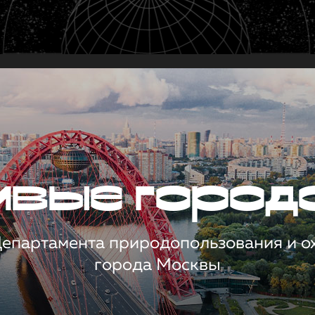
чивые город
 Департамента природопользования и 
города Москвы