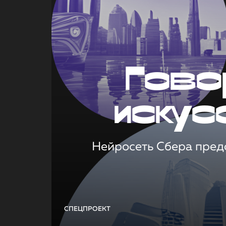
Гово
искус
Нейросеть Сбера предс
СПЕЦПРОЕКТ