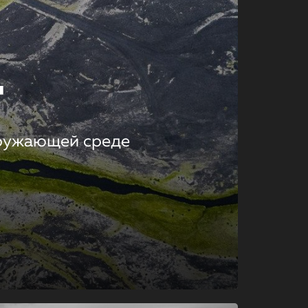
т
кружающей среде