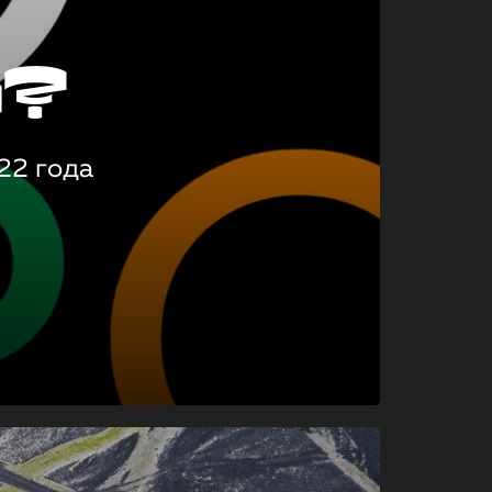
о?
22 года