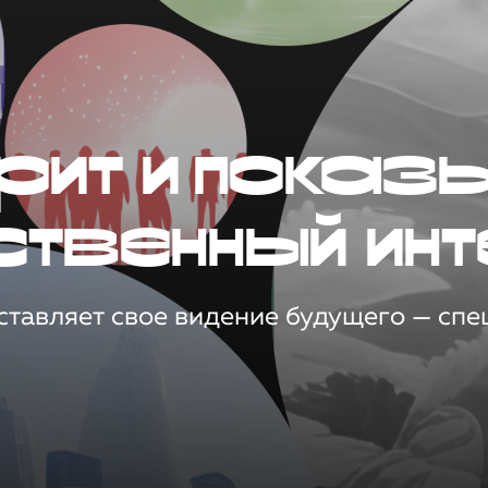
рит и показ
ственный инт
тавляет свое видение будущего — спец