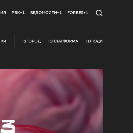
МИЯ
РБК+1
ВЕДОМОСТИ+1
FORBES+1
ИКИ
+1ГОРОД
+1ПЛАТФОРМА
+1ЛЮДИ
23