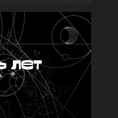
ь лет