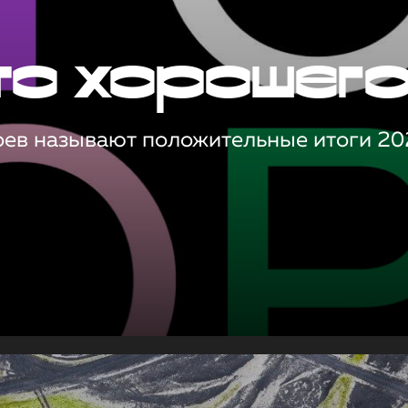
то хорошег
оев называют положительные итоги 20