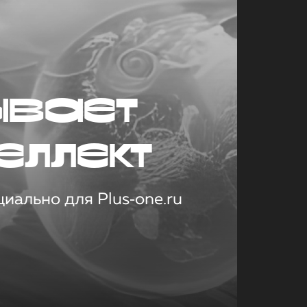
ывает
еллект
иально для Plus‑one.ru