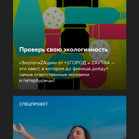
Проверь свою экологичность
«ЭкологиZAция» от +1ГОРОД и ZAVTRA —
это квест, в котором до финиша дойдут
самые ответственные москвичи
и петербуржцы!
СПЕЦПРОЕКТ