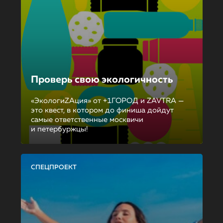
Проверь свою экологичность
«ЭкологиZAция» от +1ГОРОД и ZAVTRA —
это квест, в котором до финиша дойдут
самые ответственные москвичи
и петербуржцы!
СПЕЦПРОЕКТ