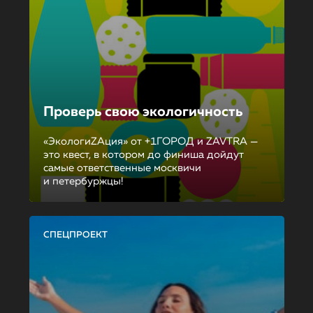
Проверь свою экологичность
«ЭкологиZAция» от +1ГОРОД и ZAVTRA —
это квест, в котором до финиша дойдут
самые ответственные москвичи
и петербуржцы!
СПЕЦПРОЕКТ