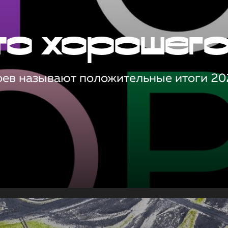
то хорошег
оев называют положительные итоги 20