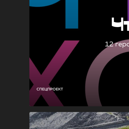
Ч
12 гер
СПЕЦПРОЕКТ