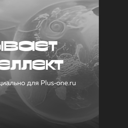
ывает
еллект
иально для Plus‑one.ru