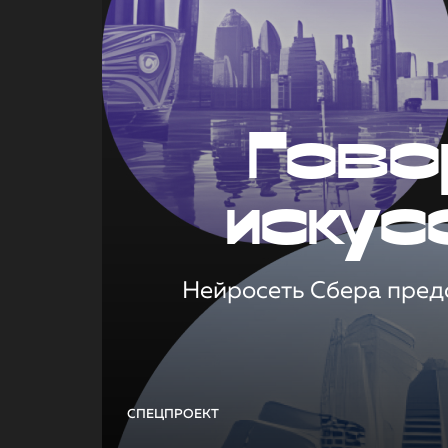
Гово
искус
Нейросеть Сбера предс
СПЕЦПРОЕКТ