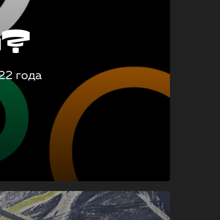
о?
22 года