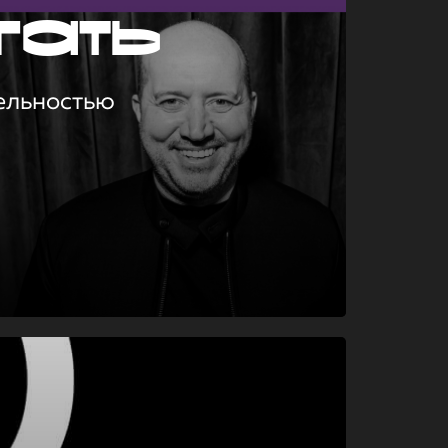
гать
ельностью