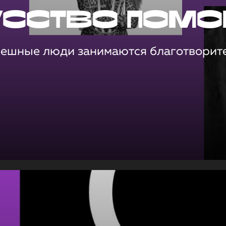
усство помо
пешные люди занимаются благотворит