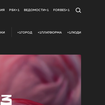
МИЯ
РБК+1
ВЕДОМОСТИ+1
FORBES+1
ИКИ
+1ГОРОД
+1ПЛАТФОРМА
+1ЛЮДИ
23