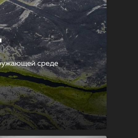
т
кружающей среде