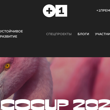
+1ПРЕ
УСТОЙЧИВОЕ
СПЕЦПРОЕКТЫ
БЛОГИ
УЧАСТН
РАЗВИТИЕ
COCUP 20