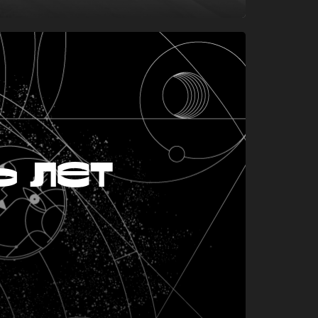
ь лет