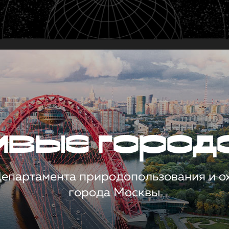
чивые город
 Департамента природопользования и 
города Москвы