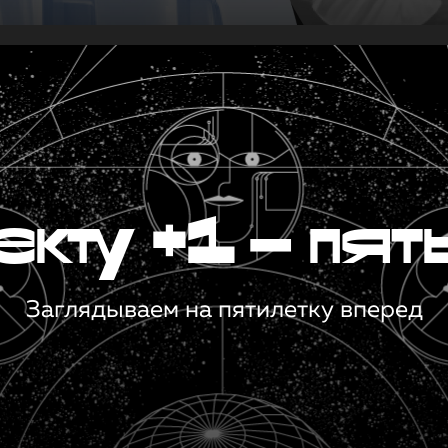
кту +1 — пят
Заглядываем на пятилетку вперед