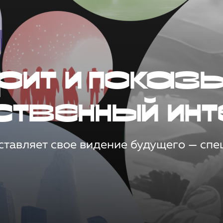
рит и показ
ственный инт
тавляет свое видение будущего — спец